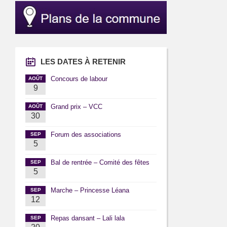
LES DATES À RETENIR
Concours de labour
AOÛT
9
Grand prix – VCC
AOÛT
30
Forum des associations
SEP
5
Bal de rentrée – Comité des fêtes
SEP
5
Marche – Princesse Léana
SEP
12
Repas dansant – Lali lala
SEP