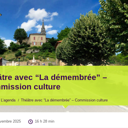
âtre avec “La démembrée” –
mission culture
L’agenda
Théâtre avec “La démembrée” – Commission culture
vembre 2025
16 h 28 min