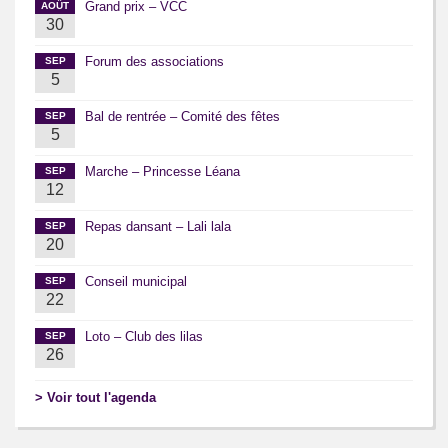
Grand prix – VCC
AOÛT
30
Forum des associations
SEP
5
Bal de rentrée – Comité des fêtes
SEP
5
Marche – Princesse Léana
SEP
12
Repas dansant – Lali lala
SEP
20
Conseil municipal
SEP
22
Loto – Club des lilas
SEP
26
> Voir tout l'agenda