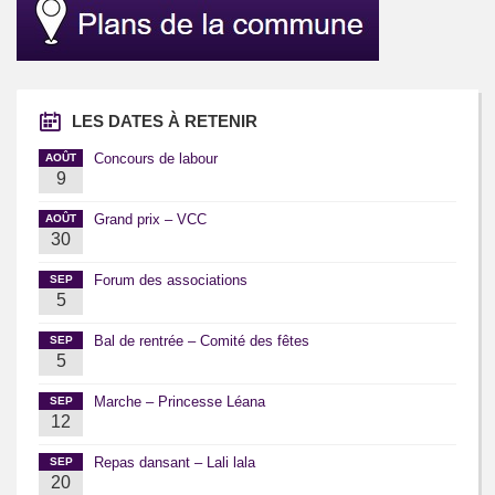
LES DATES À RETENIR
Concours de labour
AOÛT
9
Grand prix – VCC
AOÛT
30
Forum des associations
SEP
5
Bal de rentrée – Comité des fêtes
SEP
5
Marche – Princesse Léana
SEP
12
Repas dansant – Lali lala
SEP
20