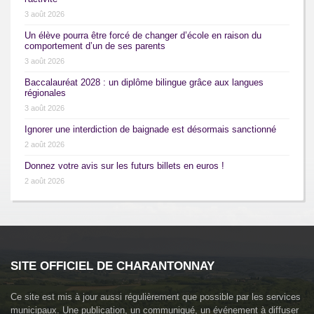
3 août 2026
Un élève pourra être forcé de changer d’école en raison du
comportement d’un de ses parents
3 août 2026
Baccalauréat 2028 : un diplôme bilingue grâce aux langues
régionales
3 août 2026
Ignorer une interdiction de baignade est désormais sanctionné
2 août 2026
Donnez votre avis sur les futurs billets en euros !
2 août 2026
SITE OFFICIEL DE CHARANTONNAY
Ce site est mis à jour aussi régulièrement que possible par les services
municipaux. Une publication, un communiqué, un événement à diffuser