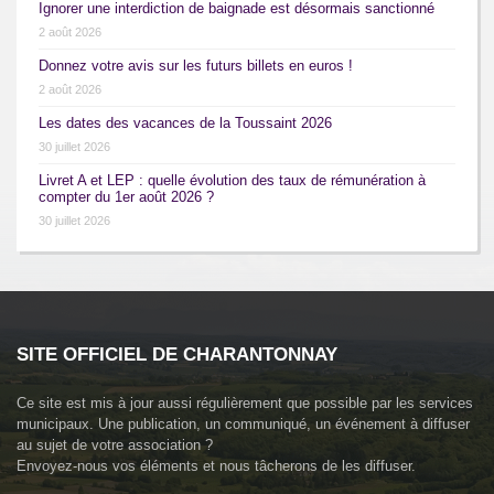
Ignorer une interdiction de baignade est désormais sanctionné
2 août 2026
Donnez votre avis sur les futurs billets en euros !
2 août 2026
Les dates des vacances de la Toussaint 2026
30 juillet 2026
Livret A et LEP : quelle évolution des taux de rémunération à
compter du 1er août 2026 ?
30 juillet 2026
SITE OFFICIEL DE CHARANTONNAY
Ce site est mis à jour aussi régulièrement que possible par les services
municipaux. Une publication, un communiqué, un événement à diffuser
au sujet de votre association ?
Envoyez-nous vos éléments et nous tâcherons de les diffuser.