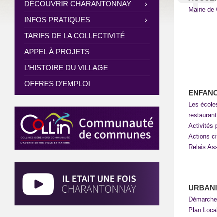
DÉCOUVRIR CHARANTONNAY
Mairie de
INFOS PRATIQUES
TARIFS DE LA COLLECTIVITÉ
APPEL À PROJETS
L’HISTOIRE DU VILLAGE
OFFRES D’EMPLOI
ENFANC
Les école
restauran
Activités 
Actions c
Relais As
URBAN
Démarche
Plan Loca