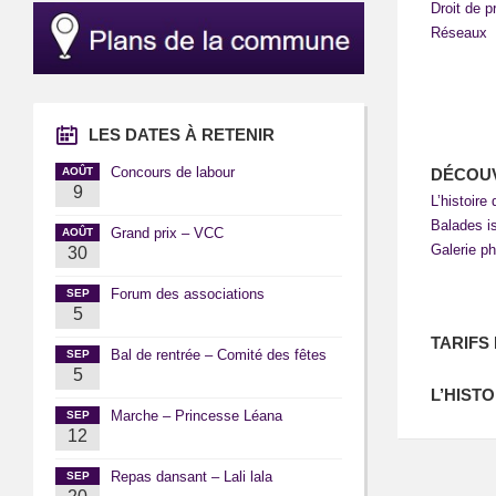
Droit de p
Réseaux
LES DATES À RETENIR
Concours de labour
AOÛT
DÉCOU
9
L’histoire 
Balades i
Grand prix – VCC
AOÛT
Galerie p
30
Forum des associations
SEP
5
TARIFS
Bal de rentrée – Comité des fêtes
SEP
5
L’HISTO
Marche – Princesse Léana
SEP
12
Repas dansant – Lali lala
SEP