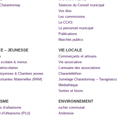
 Charantonnay
Séances du Conseil municipal
Vos élus
Les commissions
Le CCAS
Le personnel municipal
Publications
Marchés publics
E – JEUNESSE
VIE LOCALE
s
Commerçants et artisans
t scolaire & menus
Vie associative
périscolaires
L’annuaire des associations
itoyennes & Chantiers jeunes
Charantéléthon
sistantes Maternelles (RAM)
Jumelage Charantonnay – Tavagnasc
Médiathèque
Sorties et loisirs
ISME
ENVIRONNEMENT
s d’urbanisme
rucher communal
l d’Urbanisme (PLU)
Ambroisie