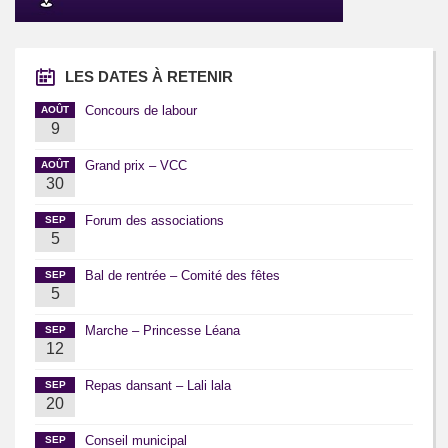
LES DATES À RETENIR
Concours de labour
AOÛT
9
Grand prix – VCC
AOÛT
30
Forum des associations
SEP
5
Bal de rentrée – Comité des fêtes
SEP
5
Marche – Princesse Léana
SEP
12
Repas dansant – Lali lala
SEP
20
Conseil municipal
SEP