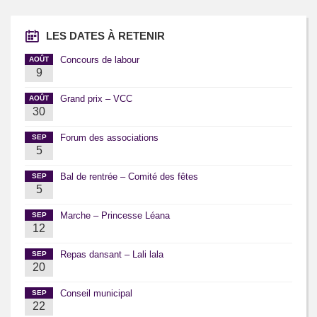
LES DATES À RETENIR
Concours de labour
AOÛT
9
Grand prix – VCC
AOÛT
30
Forum des associations
SEP
5
Bal de rentrée – Comité des fêtes
SEP
5
Marche – Princesse Léana
SEP
12
Repas dansant – Lali lala
SEP
20
Conseil municipal
SEP
22