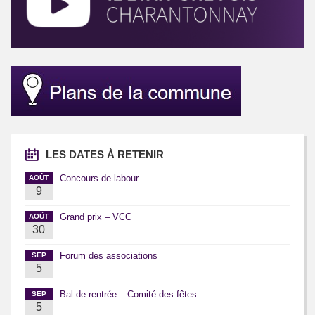
LES DATES À RETENIR
Concours de labour
AOÛT
9
Grand prix – VCC
AOÛT
30
Forum des associations
SEP
5
Bal de rentrée – Comité des fêtes
SEP
5