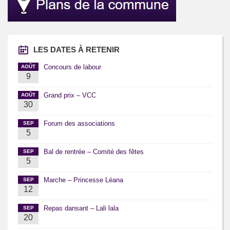
LES DATES À RETENIR
Concours de labour
AOÛT
9
Grand prix – VCC
AOÛT
30
Forum des associations
SEP
5
Bal de rentrée – Comité des fêtes
SEP
5
Marche – Princesse Léana
SEP
12
Repas dansant – Lali lala
SEP
20