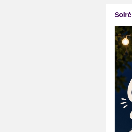
Soiré