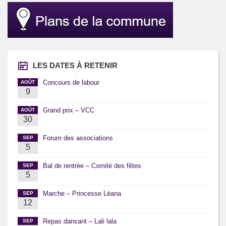
LES DATES À RETENIR
Concours de labour
AOÛT
9
Grand prix – VCC
AOÛT
30
Forum des associations
SEP
5
Bal de rentrée – Comité des fêtes
SEP
5
Marche – Princesse Léana
SEP
12
Repas dansant – Lali lala
SEP