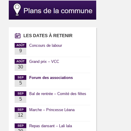
LES DATES À RETENIR
Concours de labour
AOÛT
9
Grand prix – VCC
AOÛT
30
Forum des associations
SEP
5
Bal de rentrée – Comité des fêtes
SEP
5
Marche – Princesse Léana
SEP
12
Repas dansant – Lali lala
SEP