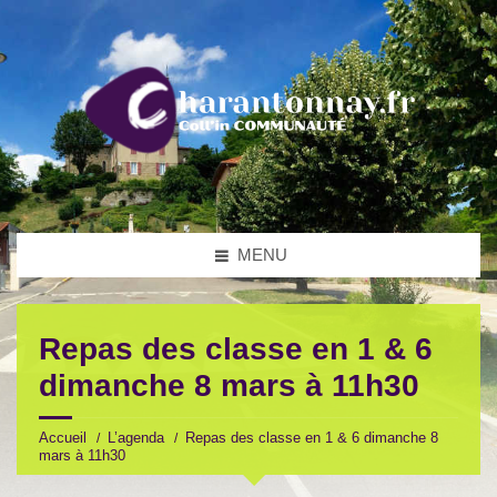
MENU
Repas des classe en 1 & 6
dimanche 8 mars à 11h30
Accueil
L’agenda
Repas des classe en 1 & 6 dimanche 8
mars à 11h30