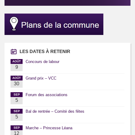
LES DATES À RETENIR
Concours de labour
AOÛT
9
Grand prix – VCC
AOÛT
30
Forum des associations
SEP
5
Bal de rentrée – Comité des fêtes
SEP
5
Marche – Princesse Léana
SEP
12