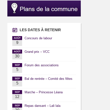
LES DATES À RETENIR
Concours de labour
AOÛT
9
Grand prix – VCC
AOÛT
30
Forum des associations
SEP
5
Bal de rentrée – Comité des fêtes
SEP
5
Marche – Princesse Léana
SEP
12
Repas dansant – Lali lala
SEP